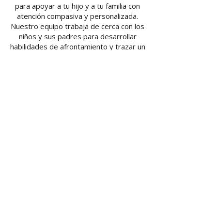
para apoyar a tu hijo y a tu familia con
atención compasiva y personalizada.
Nuestro equipo trabaja de cerca con los
niños y sus padres para desarrollar
habilidades de afrontamiento y trazar un
camino hacia la recuperación.
Si sientes que algo no está bien, confía
en tu intuición. Comunícate con nosotros.
Estamos aquí para ayudarte.
BACK TO TOP
Contact Us
Contact Us
Brownsville Clinic:
345 Lorenaly Dr. Brownsville, TX 78526